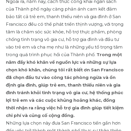
Ngoài ra, năm nay, cách thức công khai ngân sách
của Thành phố ngày càng phản ánh cam kết đảm
bảo tất cả trẻ em, thanh thiếu niên và gia đình ở San
Francisco đều có thể phát triển thịnh vượng, với trọng
tâm là chăm sóc sức khỏe, hỗ trợ thực phẩm, phòng
chống tình trạng vô gia cư, hỗ trợ gia đình và đầu tư
vào trẻ em và cha mẹ như là những yếu tố trọng tâm
trong quá trình phục hồi của Thành phố.
Trong một
năm đầy khó khăn về nguồn lực và những sự lựa
chọn khó khăn, chúng tôi rất biết ơn San Francisco
đã chọn đầu tư vào công tác phòng ngừa và ổn
định gia đình, giúp trẻ em, thanh thiếu niên và gia
đình tránh khỏi tình trạng vô gia cư, hệ thống phúc
lợi trẻ em và các cuộc khủng hoảng khác, đồng
thời nhận ra rằng việc hỗ trợ gia đình giúp tiết kiệm
chi phí và củng cố cộng đồng.
Những lựa chọn này đưa San Francisco tiến gần hơn
đến việc trở thành một thành phố thực sự thân thiện