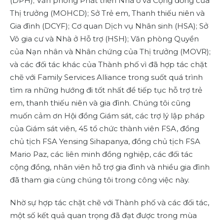
(DPH); Văn phòng Phát triển Nhà ở và Cộng đồng của
Thị trưởng (MOHCD); Sở Trẻ em, Thanh thiếu niên và
Gia đình (DCYF); Cơ quan Dịch vụ Nhân sinh (HSA); Sở
Vô gia cư và Nhà ở Hỗ trợ (HSH); Văn phòng Quyền
của Nạn nhân và Nhân chứng của Thị trưởng (MOVR);
và các đối tác khác của Thành phố vì đã hợp tác chặt
chẽ với Family Services Alliance trong suốt quá trình
tìm ra những hướng đi tốt nhất để tiếp tục hỗ trợ trẻ
em, thanh thiếu niên và gia đình. Chúng tôi cũng
muốn cảm ơn Hội đồng Giám sát, các trợ lý lập pháp
của Giám sát viên, 45 tổ chức thành viên FSA, đồng
chủ tịch FSA Yensing Sihapanya, đồng chủ tịch FSA
Mario Paz, các liên minh đồng nghiệp, các đối tác
cộng đồng, nhân viên hỗ trợ gia đình và nhiều gia đình
đã tham gia cùng chúng tôi trong công việc này.
Nhờ sự hợp tác chặt chẽ với Thành phố và các đối tác,
một số kết quả quan trọng đã đạt được trong mùa