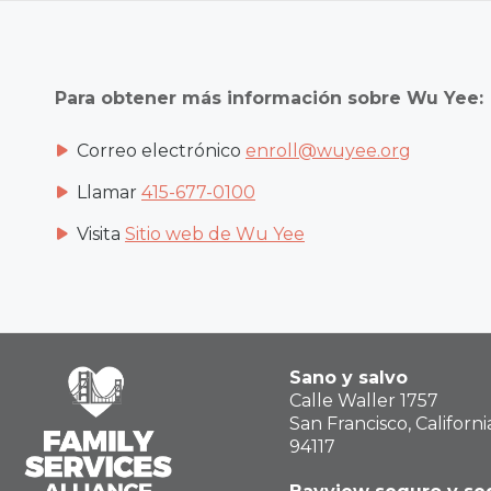
Para obtener más información sobre Wu Yee:
Correo electrónico
enroll@wuyee.org
Llamar
415-677-0100
Visita
Sitio web de Wu Yee
Sano y salvo
Calle Waller 1757
San Francisco, Californi
94117