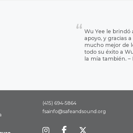
Wu Yee le brindó 
apoyo, y gracias a 
mucho mejor de l
todo su éxito a Wu
la mía también. –
(415) 694-5864
fsainfo@safeandsound.org
a