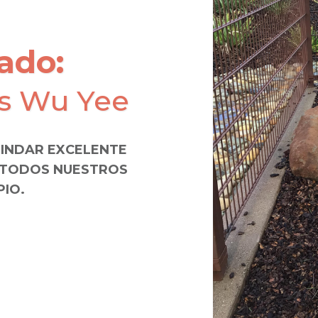
ado:
os Wu Yee
RINDAR EXCELENTE
A TODOS NUESTROS
PIO.